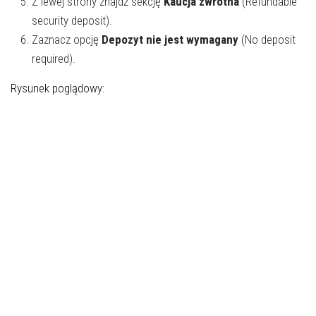
Z lewej strony znajdź sekcję
Kaucja zwrotna
(Refundable
security deposit).
Zaznacz opcję
Depozyt nie jest wymagany
(No deposit
required).
Rysunek poglądowy: