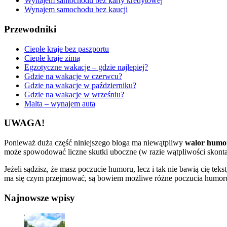
Wynajem samochodu bez karty kredytowej
Wynajem samochodu bez kaucji
Przewodniki
Ciepłe kraje bez paszportu
Ciepłe kraje zimą
Egzotyczne wakacje – gdzie najlepiej?
Gdzie na wakacje w czerwcu?
Gdzie na wakacje w październiku?
Gdzie na wakacje w wrześniu?
Malta – wynajem auta
UWAGA!
Ponieważ duża część niniejszego bloga ma niewątpliwy
walor humo
może spowodować liczne skutki uboczne (w razie wątpliwości skonta
Jeżeli sądzisz, że masz poczucie humoru, lecz i tak nie bawią cię te
ma się czym przejmować, są bowiem możliwe różne poczucia humoru i
Najnowsze wpisy