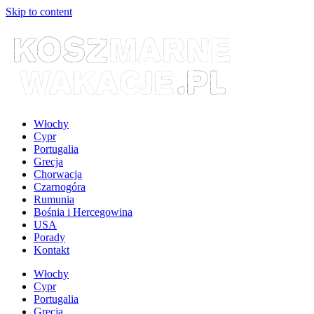
Skip to content
Włochy
Cypr
Portugalia
Grecja
Chorwacja
Czarnogóra
Rumunia
Bośnia i Hercegowina
USA
Porady
Kontakt
Włochy
Cypr
Portugalia
Grecja