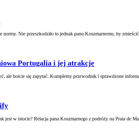
e
e normy. Nie przeszkodziło to jednak panu Koszmarnemu, by zmieścić j
iowa Portugalia i jej atrakcje
zieć, ale boicie się zapytać. Kompletny przewodnik i sprawdzone info
ify
k jest w istocie? Relacja pana Koszmarnego z podróży na Praia de Ma