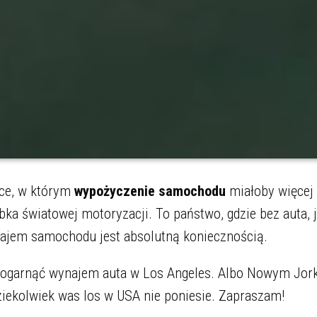
sce, w którym
wypożyczenie samochodu
miałoby więcej
bka światowej motoryzacji. To państwo, gdzie bez auta, ja
ajem samochodu jest absolutną koniecznością.
k ogarnąć wynajem auta w Los Angeles. Albo Nowym Jor
ziekolwiek was los w USA nie poniesie. Zapraszam!