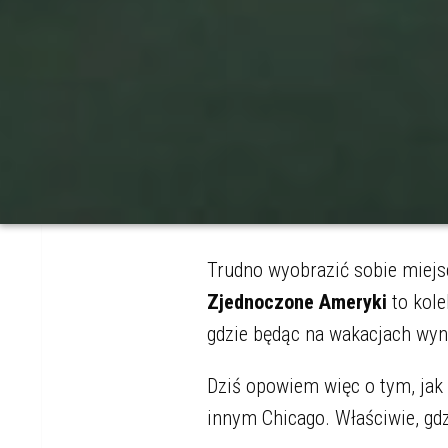
Trudno wyobrazić sobie miej
Zjednoczone Ameryki
to kole
gdzie będąc na wakacjach wyn
Dziś opowiem więc o tym, ja
innym Chicago. Właściwie, gd