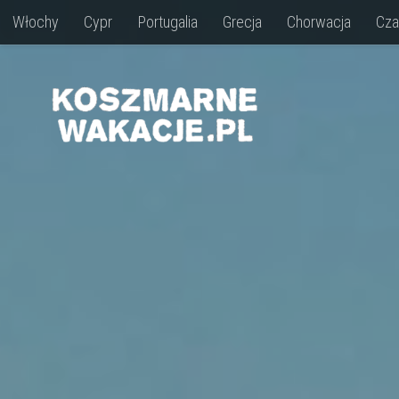
Włochy
Cypr
Portugalia
Grecja
Chorwacja
Cza
Skip to content