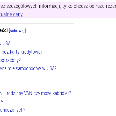
jesz szczegółowych informacji, tylko chcesz od razu re
tualne ceny
.
eści
[
schowaj
]
w USA
bez karty kredytowej
potrzebny?
wynajmie samochodów w USA?
 – rodzinny VAN czy może kabriolet?
ie
jednoczonych?