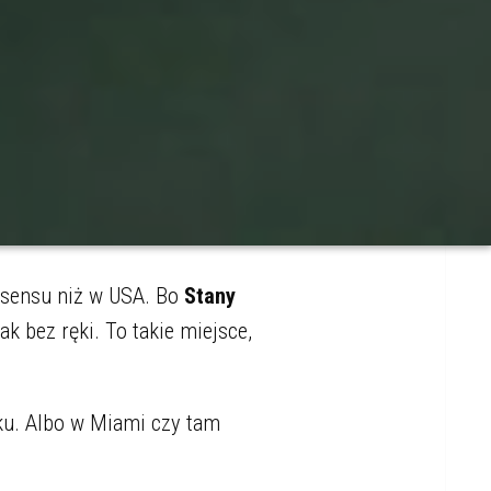
 sensu niż w USA. Bo
Stany
k bez ręki. To takie miejsce,
ku. Albo w Miami czy tam