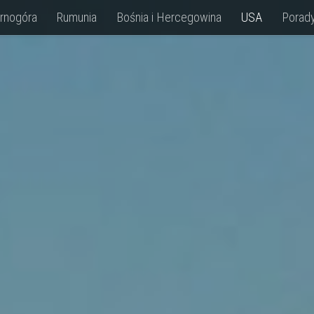
rnogóra
Rumunia
Bośnia i Hercegowina
USA
Porad