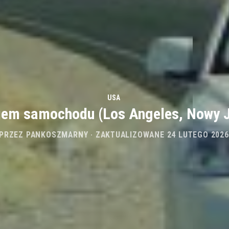
USA
jem samochodu (Los Angeles, Nowy J
PRZEZ
PANKOSZMARNY
· ZAKTUALIZOWANE
24 LUTEGO 2026