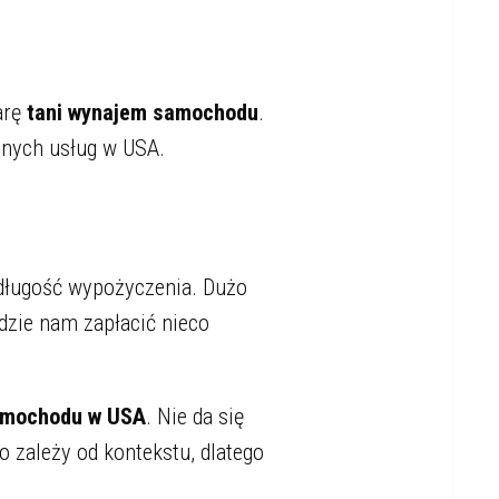
arę
tani wynajem samochodu
.
nnych usług w USA.
z długość wypożyczenia. Dużo
jdzie nam zapłacić nieco
samochodu w USA
. Nie da się
 zależy od kontekstu, dlatego