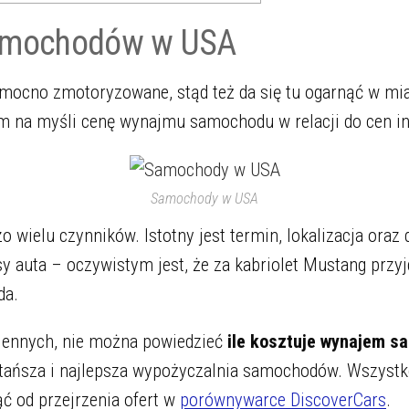
samochodów w USA
mocno zmotoryzowane, stąd też da się tu ogarnąć w mi
m na myśli cenę wynajmu samochodu w relacji do cen i
Samochody w USA
 wielu czynników. Istotny jest termin, lokalizacja ora
sy auta – oczywistym jest, że za kabriolet Mustang przy
da.
iennych, nie można powiedzieć
ile kosztuje wynajem 
jtańsza i najlepsza wypożyczalnia samochodów. Wszystko
ć od przejrzenia ofert w
porównywarce DiscoverCars
.