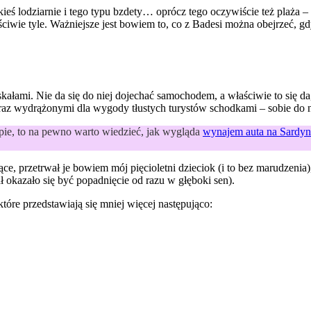
kieś lodziarnie i tego typu bzdety… oprócz tego oczywiście też plaża –
ciwie tyle. Ważniejsze jest bowiem to, co z Badesi można obejrzeć, gd
 skałami. Nie da się do niej dojechać samochodem, a właściwie to się 
raz wydrążonymi dla wygody tłustych turystów schodkami – sobie do ni
pie, to na pewno warto wiedzieć, jak wygląda
wynajem auta na Sardyn
ujące, przetrwał je bowiem mój pięcioletni dzieciok (i to bez marudzen
 okazało się być popadnięcie od razu w głęboki sen).
tóre przedstawiają się mniej więcej następująco: