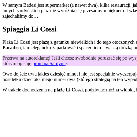
W samym Badesi jest supermarket (a nawet dwa), kilka restauracji, ja
innych sardyńskich plaż nie wyróżnia się przesadnym pięknem. I właś
zajechaliśmy do…
Spiaggia Li Cossi
Plaża Li Cossi jest plażą z gatunku niewielkich i do tego otoczonych
Paradiso
, tam elegancko zaparkować i spacerkiem – wąską dróżką o
Przerwa na autoreklamę! Jeśli chcesz swobodnie poruszać się po wys
którym opisuję
prom na Sardynię
.
Owo dojście trwa jakieś dziesięć minut i nie jest specjalnie wyczerp
nosidełku dziecioka mego numer dwa (którego strategią na ten wypadł
W trakcie dochodzenia na
plażę Li Cossi
, podziwiać można widoki, k