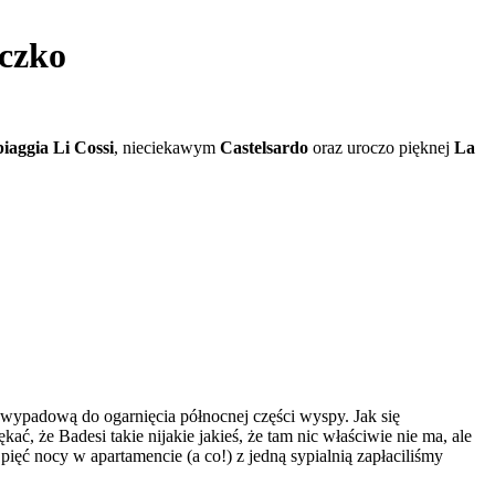
eczko
iaggia Li Cossi
, nieciekawym
Castelsardo
oraz uroczo pięknej
La
 wypadową do ogarnięcia północnej części wyspy. Jak się
ć, że Badesi takie nijakie jakieś, że tam nic właściwie nie ma, ale
 pięć nocy w apartamencie (a co!) z jedną sypialnią zapłaciliśmy