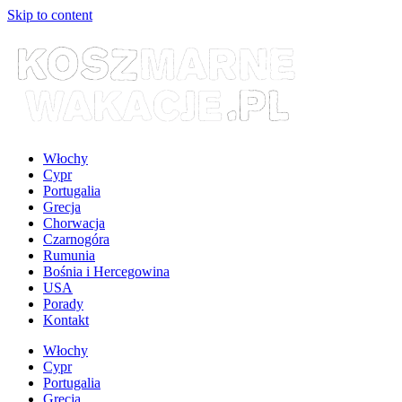
Skip to content
Włochy
Cypr
Portugalia
Grecja
Chorwacja
Czarnogóra
Rumunia
Bośnia i Hercegowina
USA
Porady
Kontakt
Włochy
Cypr
Portugalia
Grecja