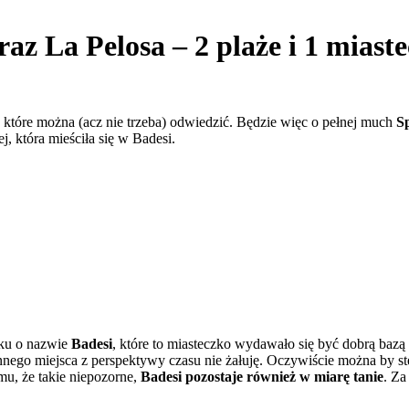
raz La Pelosa – 2 plaże i 1 miast
które można (acz nie trzeba) odwiedzić. Będzie więc o pełnej much
Sp
, która mieściła się w Badesi.
zku o nazwie
Badesi
, które to miasteczko wydawało się być dobrą bazą
nego miejsca z perspektywy czasu nie żałuję. Oczywiście można by stęka
mu, że takie niepozorne,
Badesi pozostaje również w miarę tanie
. Za