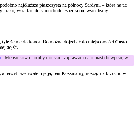
 podobno najdłuższa piaszczysta na północy Sardynii – która na tle
y już się wsiądzie do samochodu, więc sobie wsiedliśmy i
da, tyle że nie do końca. Bo można dojechać do miejscowości
Costa
ej dojść.
ii
. Miłośników choroby morskiej zapraszam natomiast do wpisu, w
ia), a nawet przetrwałem je ja, pan Koszmarny, nosząc na brzuchu w