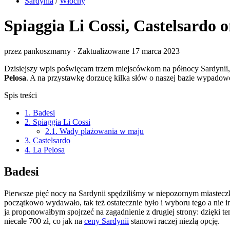
Sardynia
/
Włochy
Spiaggia Li Cossi, Castelsardo o
przez
pankoszmarny
· Zaktualizowane
17 marca 2023
Dzisiejszy wpis poświęcam trzem miejscówkom na północy Sardynii, 
Pelosa
. A na przystawkę dorzucę kilka słów o naszej bazie wypadowej
Spis treści
1.
Badesi
2.
Spiaggia Li Cossi
2.1.
Wady plażowania w maju
3.
Castelsardo
4.
La Pelosa
Badesi
Pierwsze pięć nocy na Sardynii spędziliśmy w niepozornym miastec
początkowo wydawało, tak też ostatecznie było i wyboru tego a nie in
ja proponowałbym spojrzeć na zagadnienie z drugiej strony: dzięki te
niecałe 700 zł, co jak na
ceny Sardynii
stanowi raczej niezłą opcję.