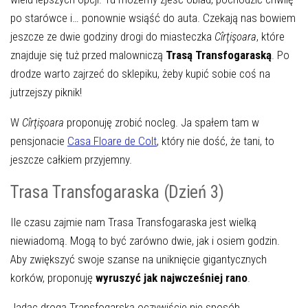
po starówce i… ponownie wsiąść do auta. Czekają nas bowiem
jeszcze ze dwie godziny drogi do miasteczka
Cîrţişoara
, które
znajduje się tuż przed malowniczą
Trasą Transfogaraską
. Po
drodze warto zajrzeć do sklepiku, żeby kupić sobie coś na
jutrzejszy piknik!
W
Cîrţişoara
proponuję zrobić nocleg. Ja spałem tam w
pensjonacie
Casa Floare de Colt
, który nie dość, że tani, to
jeszcze całkiem przyjemny.
Trasa Transfogaraska (Dzień 3)
Ile czasu zajmie nam Trasa Transfogaraska jest wielką
niewiadomą. Mogą to być zarówno dwie, jak i osiem godzin.
Aby zwiększyć swoje szanse na uniknięcie gigantycznych
korków, proponuję
wyruszyć jak najwcześniej rano
.
Jadąc drogą Transfogarską oczywiście nie sposób