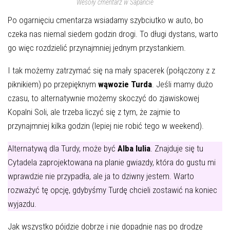
Wesoły cmentarz w Sapancie
Po ogarnięciu cmentarza wsiadamy szybciutko w auto, bo
czeka nas niemal siedem godzin drogi. To długi dystans, warto
go więc rozdzielić przynajmniej jednym przystankiem.
I tak możemy zatrzymać się na mały spacerek (połączony z z
piknikiem) po przepięknym
wąwozie Turda
. Jeśli mamy dużo
czasu, to alternatywnie możemy skoczyć do zjawiskowej
Kopalni Soli, ale trzeba liczyć się z tym, że zajmie to
przynajmniej kilka godzin (lepiej nie robić tego w weekend).
Alternatywą dla Turdy, może być
Alba Iulia
. Znajduje się tu
Cytadela zaprojektowana na planie gwiazdy, która do gustu mi
wprawdzie nie przypadła, ale ja to dziwny jestem. Warto
rozważyć tę opcję, gdybyśmy Turdę chcieli zostawić na koniec
wyjazdu.
Jak wszystko pójdzie dobrze i nie dopadnie nas po drodze