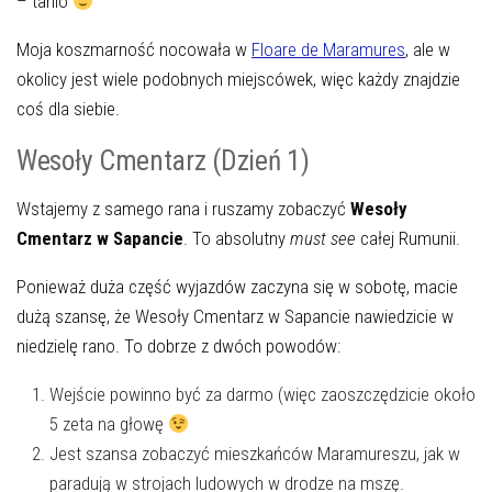
– tanio
Moja koszmarność nocowała w
Floare de Maramures
, ale w
okolicy jest wiele podobnych miejscówek, więc każdy znajdzie
coś dla siebie.
Wesoły Cmentarz (Dzień 1)
Wstajemy z samego rana i ruszamy zobaczyć
Wesoły
Cmentarz w Sapancie
. To absolutny
must see
całej Rumunii.
Ponieważ duża część wyjazdów zaczyna się w sobotę, macie
dużą szansę, że Wesoły Cmentarz w Sapancie nawiedzicie w
niedzielę rano. To dobrze z dwóch powodów:
Wejście powinno być za darmo (więc zaoszczędzicie około
5 zeta na głowę
Jest szansa zobaczyć mieszkańców Maramureszu, jak w
paradują w strojach ludowych w drodze na mszę.