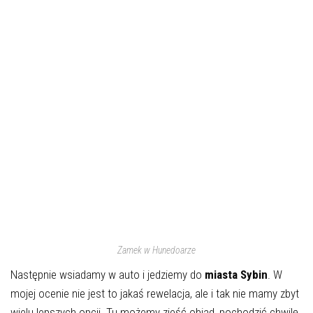
Zamek w Hunedoarze
Następnie wsiadamy w auto i jedziemy do
miasta Sybin
. W
mojej ocenie nie jest to jakaś rewelacja, ale i tak nie mamy zbyt
wielu lepszych opcji. Tu możemy zjeść obiad, pochodzić chwilę