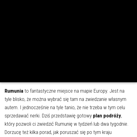
Rumunia
to fantastyczne miejsce na mapie Europy. Jest na
tyle blisko, że można wybrać się tam na zwiedzanie własnym
autem. I jednocześnie na tyle tanio, że nie trzeba w tym celu
sprzedawać nerki. Dziś przedstawię gotowy
plan podróży
,
który pozwoli ci zwiedzić Rumunię w tydzień lub dwa tygodnie.
Dorzucę też kilka porad, jak poruszać się po tym kraju